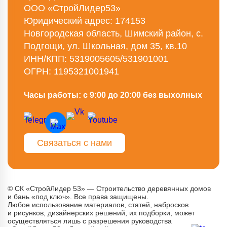
ООО «СтройЛидер53»
Юридический адрес: 174153
Новгородская область, Шимский район, с.
Подгощи, ул. Школьная, дом 35, кв.10
ИНН/КПП: 5319005605/531901001
ОГРН: 1195321001941
Часы работы: с 9:00 до 20:00 без выхолных
Связаться с нами
© СК «СтройЛидер 53» — Строительство деревянных домов
и бань «под ключ». Все права защищены.
Любое использование материалов, статей, набросков
и рисунков, дизайнерских решений, их подборки, может
осуществляться лишь с разрешения руководства