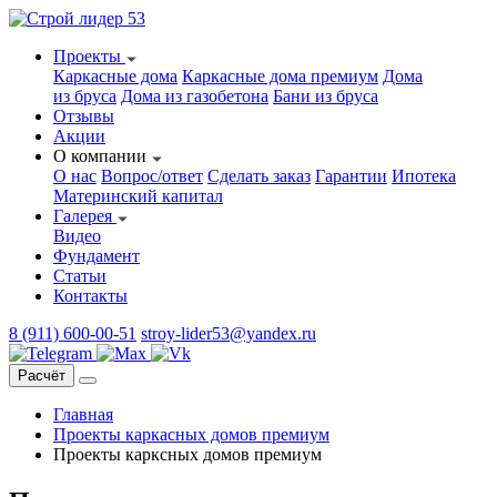
Проекты
Каркасные дома
Каркасные дома премиум
Дома
из бруса
Дома из газобетона
Бани из бруса
Отзывы
Акции
О компании
О нас
Вопрос/ответ
Сделать заказ
Гарантии
Ипотека
Материнский капитал
Галерея
Видео
Фундамент
Статьи
Контакты
8 (911) 600-00-51
stroy-lider53@yandex.ru
Расчёт
Главная
Проекты каркасных домов премиум
Проекты карксных домов премиум