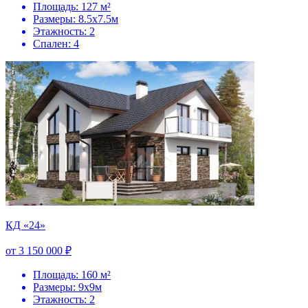
Площадь: 127 м²
Размеры: 8.5х7.5м
Этажность: 2
Спален: 4
КД «24»
от 3 150 000 ₽
Площадь: 160 м²
Размеры: 9х9м
Этажность: 2