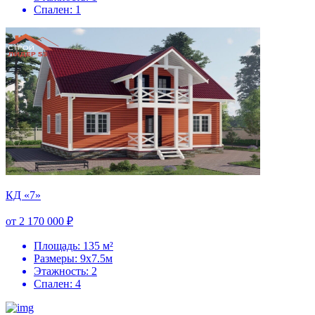
Спален: 1
КД «7»
от 2 170 000 ₽
Площадь: 135 м²
Размеры: 9х7.5м
Этажность: 2
Спален: 4