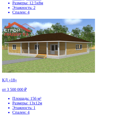
Размеры: 12.5х8м
Этажность: 2
Спален: 4
КД «18»
от 3 500 000 ₽
Площадь: 156 м²
Размеры: 13х12м
Этажность: 1
Спален: 4