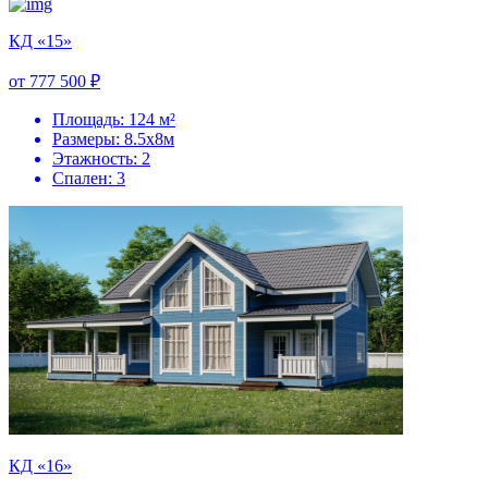
КД «15»
от 777 500 ₽
Площадь: 124 м²
Размеры: 8.5х8м
Этажность: 2
Спален: 3
КД «16»