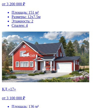
от 3 200 000 ₽
Площадь: 151 м²
Размеры: 12х7.5м
Этажность: 2
Спален: 4
КД «17»
от 3 100 000 ₽
Площадь: 136 м²