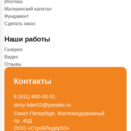
Ипотека
Материнский капитал
Фундамент
Сделать заказ
Наши работы
Галерея
Видео
Отзывы
Контакты
8 (911) 600-00-51
stroy-lider53@yandex.ru
Санкт-Петербург, Железнодорожный
пр. 40Д
ООО «СтройЛидер53»