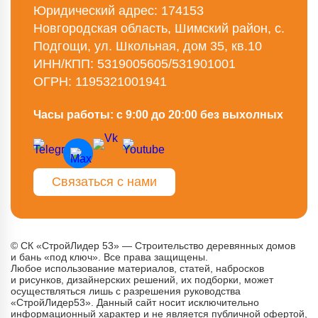
Юридический адрес: 174153
Новгородская область, Шимский район, с.
Подгощи, ул. Школьная, дом 35, кв.10
ИНН/КПП: 5319005605/531901001
ОГРН: 1195321001941
Часы работы: с 9:00 до 20:00 без выхолных
Связаться с нами
© СК «СтройЛидер 53» — Строительство деревянных домов
и бань «под ключ». Все права защищены.
Любое использование материалов, статей, набросков
и рисунков, дизайнерских решений, их подборки, может
осуществляться лишь с разрешения руководства
«СтройЛидер53». Данный сайт носит исключительно
информационный характер и не является публичной офертой,